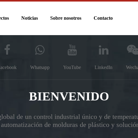
ctos
Noticias
Sobre nosotros
Contacto
acebook
Whatsapp
YouTube
LinkedIn
Wech
BIENVENIDO
lobal de un control industrial único y de temperatu
automatización de molduras de plástico y solució