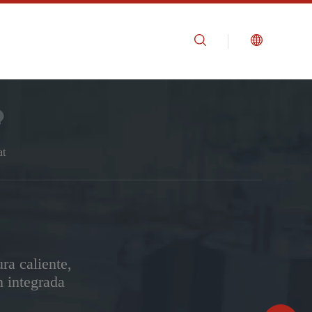
at
ra caliente,
n integrada