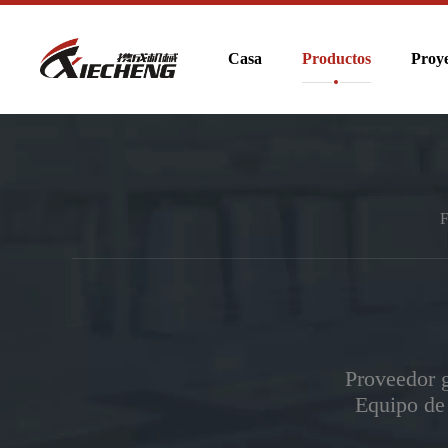
Casa
Productos
Proye
F
Proveedor g
Equipo de 