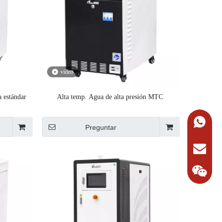
vídeo
a estándar
Alta temp. Agua de alta presión MTC
+86-134
Preguntar
Solicitar