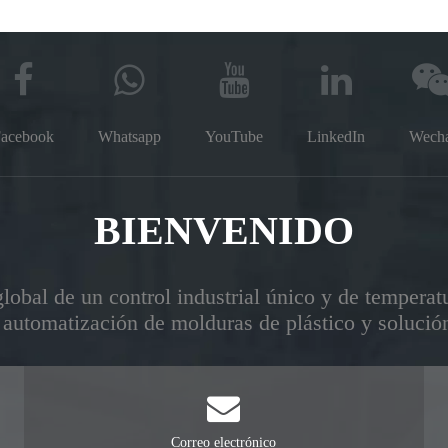
acebook
Whatsapp
YouTube
LinkedIn
Wech
BIENVENIDO
lobal de un control industrial único y de temperatu
automatización de molduras de plástico y solució
Correo electrónico