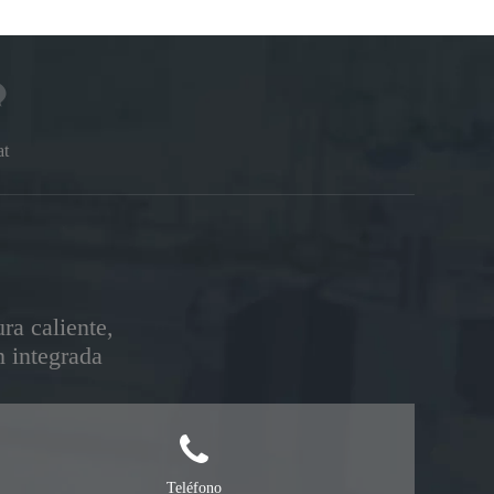
at
ra caliente,
n integrada
Teléfono