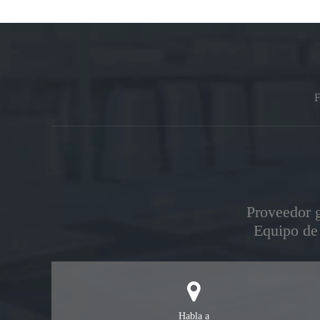
F
Proveedor g
Equipo de 
Habla a