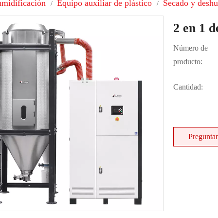
midificación
Equipo auxiliar de plástico
Secado y deshu
/
/
2 en 1 
Número de
producto:
Cantidad:
Preguntar