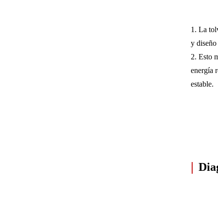
1. La tol
y diseño
2. Esto 
energía 
estable.
|
Diag