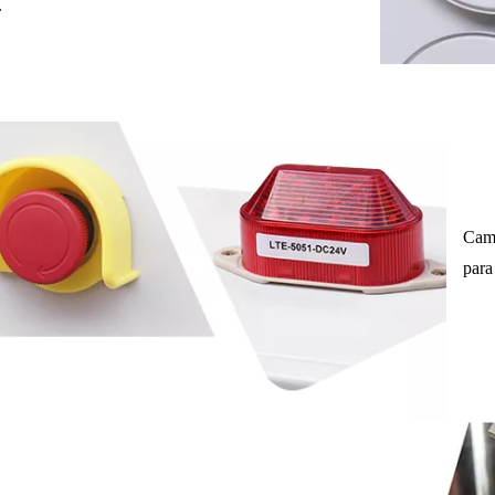
.
Camb
para