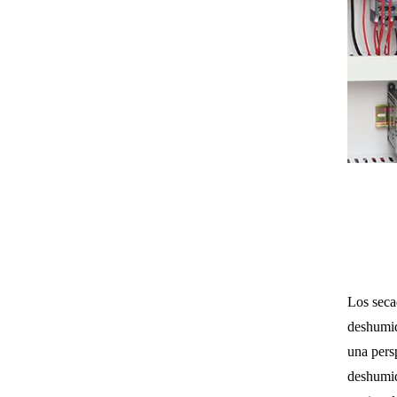
Los seca
deshumid
una pers
deshumid