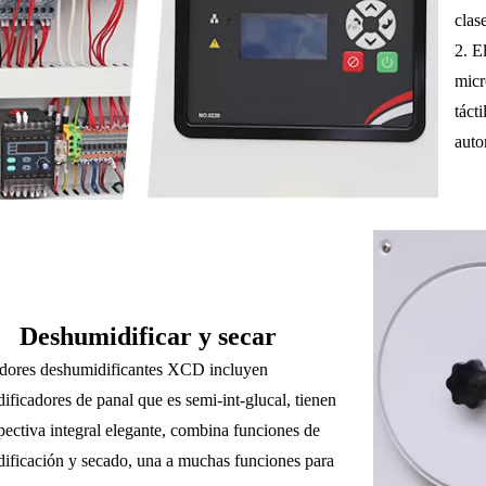
clas
2. E
micr
táct
auto
Deshumidificar y secar
dores deshumidificantes XCD incluyen
ificadores de panal que es semi-int-glucal, tienen
pectiva integral elegante, combina funciones de
ificación y secado, una a muchas funciones para