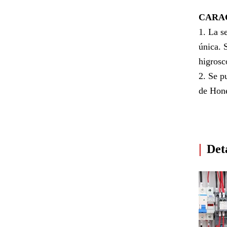
CARA
1. La s
única. 
higros
2. Se p
de Hone
|
Deta