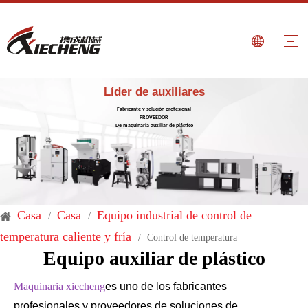
Líder de auxiliares
Fabricante y solución profesional
PROVEEDOR
De maquinaria auxiliar de plástico
Casa
Casa
Equipo industrial de control de
/
/
temperatura caliente y fría
/
Control de temperatura
Equipo auxiliar de plástico
Maquinaria xiecheng
es uno de los fabricantes
profesionales y proveedores de soluciones de