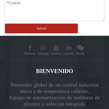
Submit
Facebook
Whatsapp
YouTube
LinkedIn
Wechat
BIENVENIDO
Proveedor global de un control industrial
único y de temperatura caliente,
Equipo de automatización de molduras de
plástico y solución integrada