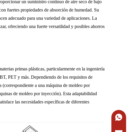
roporcionar un suministro continuo de aire seco de bajo
os con fuertes propiedades de absorción de humedad. Su
 hacen adecuado para una variedad de aplicaciones. La
r, ofreciendo una fuerte versatilidad y posibles ahorros
terias primas plásticas, particularmente en la ingeniería
PBT, PET y más. Dependiendo de los requisitos de
pa (correspondiente a una máquina de moldeo por
áquinas de moldeo por inyección). Esta adaptabilidad
tisface las necesidades específicas de diferentes
+86-134
Solicitar