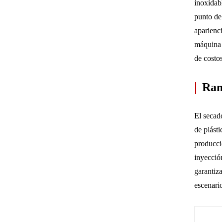
inoxidab
punto de
aparienc
máquina 
de costos
|
Ran
El secad
de plást
producci
inyecció
garantiza
escenari