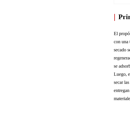
|
Pri
El propó
con una t
secado se
regenera
se adsor
Luego, es
secar las
entregan 
materiale