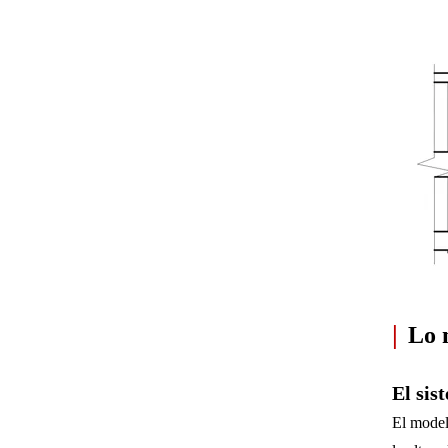
|
Lo 
El sis
El model